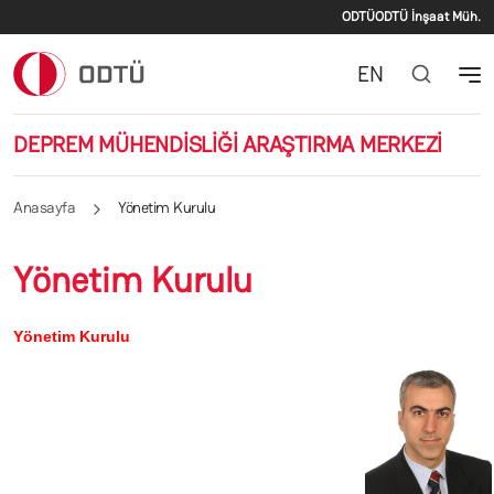
İkincil men
Ana içeriğe atla
ODTÜ
ODTÜ İnşaat Müh.
EN
DEPREM MÜHENDİSLİĞİ ARAŞTIRMA MERKEZİ
Anasayfa
Yönetim Kurulu
Yönetim Kurulu
Yönetim Kurulu