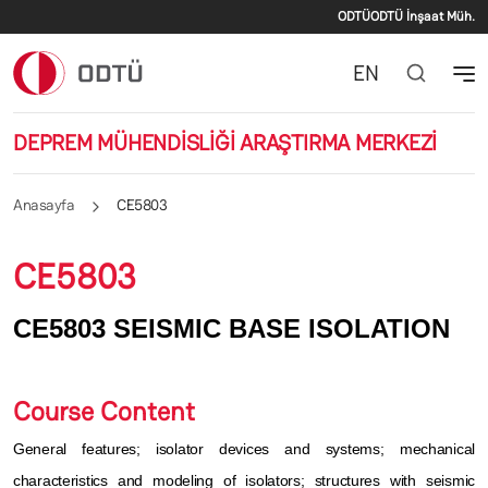
İkincil men
Ana içeriğe atla
ODTÜ
ODTÜ İnşaat Müh.
EN
DEPREM MÜHENDİSLİĞİ ARAŞTIRMA MERKEZİ
Anasayfa
CE5803
CE5803
CE5803 SEISMIC BASE ISOLATION
Course Content
General features; isolator devices and systems; mechanical
characteristics and modeling of isolators; structures with seismic