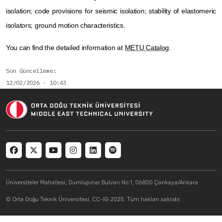
isolation; code provisions for seismic isolation; stability of elastomeric
isolators; ground motion characteristics.
You can find the detailed information at
METU Catalog
.
Son Güncelleme
12/02/2026 - 10:43
Social menu
Üniversiteler Mahallesi, Dumlupınar Bulvarı No:1, 06800 Çankaya/Ankara
© Orta Doğu Teknik Üniversitesi. CC-IG 2025. Tüm hakları saklıdır.